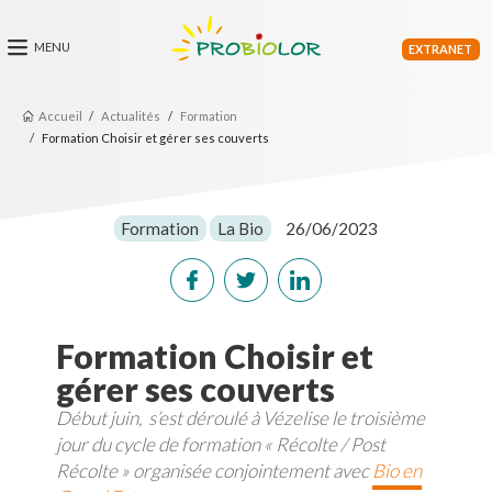
EXTRANET
Accueil
Actualités
Formation
Formation Choisir et gérer ses couverts
Formation
La Bio
26/06/2023
Formation Choisir et
gérer ses couverts
Début juin, s’est déroulé à Vézelise le troisième
jour du cycle de formation « Récolte / Post
Récolte »
organisée conjointement avec
Bio en