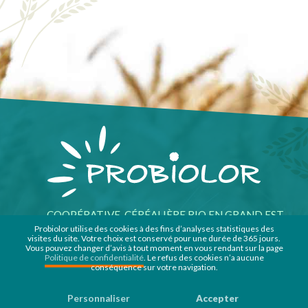
COOPÉRATIVE CÉRÉALIÈRE BIO EN GRAND EST,
SOLIDAIRE & HUMAINE
Probiolor utilise des cookies à des fins d’analyses statistiques des
visites du site. Votre choix est conservé pour une durée de 365 jours.
Vous pouvez changer d’avis à tout moment en vous rendant sur la page
Politique de confidentialité
. Le refus des cookies n’a aucune
conséquence sur votre navigation.
COOPÉRATIVE
ACTUALITÉS
SERVICES
CONTACTEZ-NOUS
Personnaliser
Accepter
PRODUCTIONS